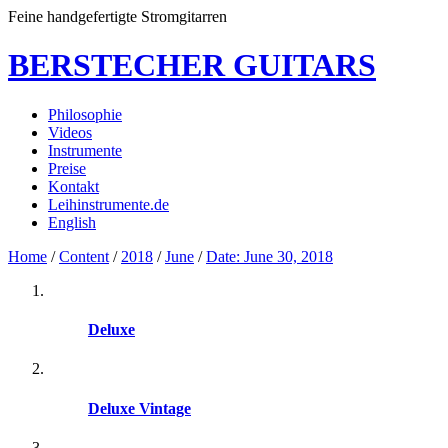
Feine handgefertigte Stromgitarren
BERSTECHER GUITARS
Philosophie
Videos
Instrumente
Preise
Kontakt
Leihinstrumente.de
English
Home
/
Content
/
2018
/
June
/
Date: June 30, 2018
Deluxe
Deluxe Vintage